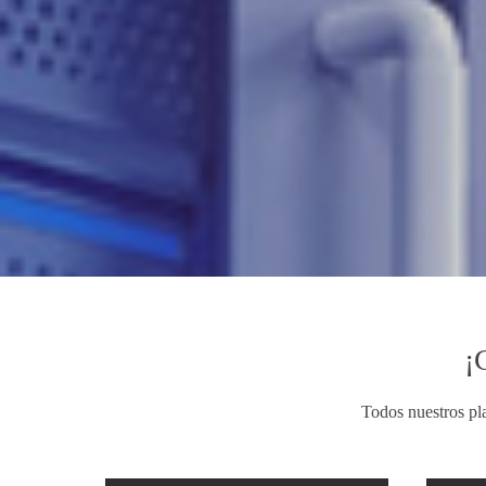
que es sencillo de manejar y no necesit
Te ofrecemos una demostración en vivo 
usar antes de que compres tu espacio.
Desmotración En Vivo cPanel
¡
Todos nuestros pla