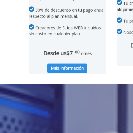
Tu cr
alojamie
30% de descuento en tu pago anual
respecto al plan mensual.
Tu po
Creadores de Sitios WEB incluidos
Nosot
sin costo en cualquier plan.
00
Desde us$7.
/ mes
Más Información
Panel de Control Amiga
Todos nuestros planes de hosting incluy