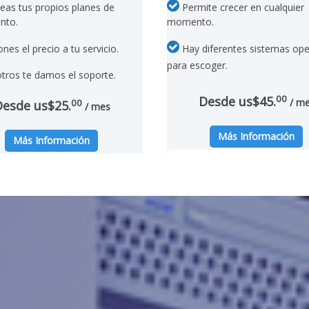
eas tus propios planes de
Permite crecer en cualquier
nto.
momento.
nes el precio a tu servicio.
Hay diferentes sistemas ope
para escoger.
ros te damos el soporte.
00
Desde us$45.
/ m
00
Desde us$25.
/ mes
Más Información
Más Información
ble
en al mejor panel de control, lo cual significa