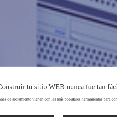
as ser un experto!
de cPanel que te permitirá ver lo fácil de
Construir tu sitio WEB nunca fue tan fáci
nes de alojamiento vienen con las más populares herramientas para cons